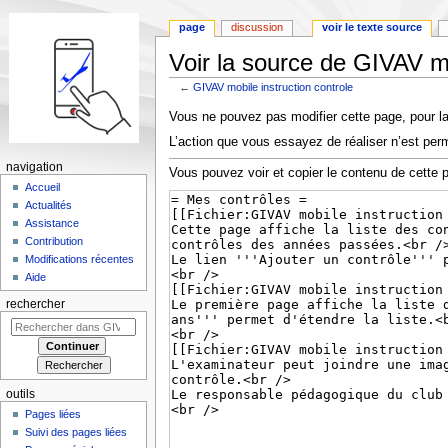
page
discussion
voir le texte source
Voir la source de GIVAV mo
←
GIVAV mobile instruction controle
Aller
Aller
Vous ne pouvez pas modifier cette page, pour la
à
à
L’action que vous essayez de réaliser n’est perm
la
la
navigation
navigation
recherche
Vous pouvez voir et copier le contenu de cette 
Accueil
Actualités
Assistance
Contribution
Modifications récentes
Aide
rechercher
outils
Pages liées
Suivi des pages liées